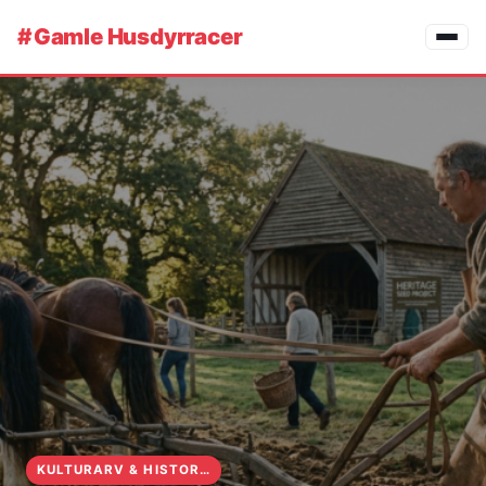
#
Gamle Husdyrracer
KULTURARV & HISTORIE