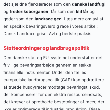
det sjældne fjerkræracer som den
danske landfugl
og
frederiksborganen
, får som den
klitfår
og
geder som den
landrace ged
. Læs mere om avl af
en specifik bevaringsværdig race i vores artikel:
Dansk Landrace grise: Avl og bedste praksis.
Støtteordninger og landbrugspolitik
Den danske stat og EU-systemet understøtter det
frivillige bevaringsarbejde gennem en række
finansielle instrumenter. Under den fælles
europæiske landbrugspolitik (CAP) kan opdrættere
af truede husdyrracer modtage bevaringstilskud,
der kompenserer for den ekstra ressourceindsats,
det kræver at opretholde besætninger af racer, der
ikke er optimerede til industriel produktion. Disse