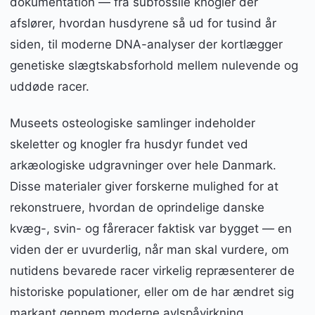
dokumentation — fra subfossile knogler der
afslører, hvordan husdyrene så ud for tusind år
siden, til moderne DNA-analyser der kortlægger
genetiske slægtskabsforhold mellem nulevende og
uddøde racer.
Museets osteologiske samlinger indeholder
skeletter og knogler fra husdyr fundet ved
arkæologiske udgravninger over hele Danmark.
Disse materialer giver forskerne mulighed for at
rekonstruere, hvordan de oprindelige danske
kvæg-, svin- og fåreracer faktisk var bygget — en
viden der er uvurderlig, når man skal vurdere, om
nutidens bevarede racer virkelig repræsenterer de
historiske populationer, eller om de har ændret sig
markant gennem moderne avlspåvirkning.