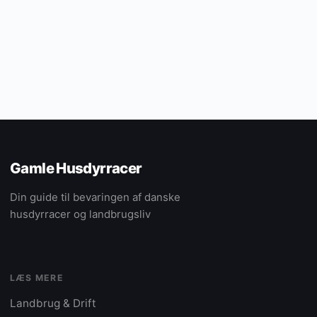
Gamle Husdyrracer
Din guide til bevaringen af danske
husdyrracer og landbrugsliv
LÆS MERE
Landbrug & Drift