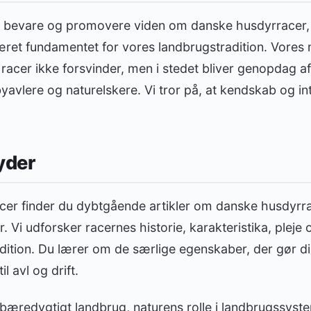
l at bevare og promovere viden om danske husdyrracer
ret fundamentet for vores landbrugstradition. Vores m
 racer ikke forsvinder, men i stedet bliver genopdag a
vlere og naturelskere. Vi tror på, at kendskab og int
yder
er finder du dybtgående artikler om danske husdyrra
r. Vi udforsker racernes historie, karakteristika, pleje
ition. Du lærer om de særlige egenskaber, der gør di
l avl og drift.
 bæredygtigt landbrug, naturens rolle i landbrugssys