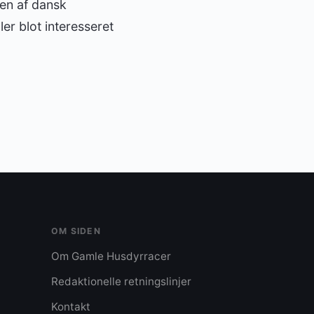
sen af dansk
er blot interesseret
OM SIDEN
Om Gamle Husdyrracer
Redaktionelle retningslinjer
Kontakt