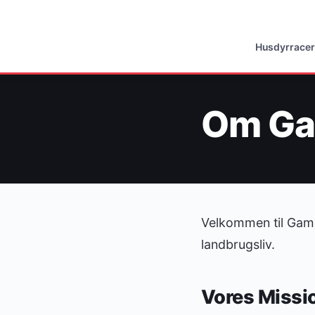
Husdyrracer
Om Ga
Velkommen til Gaml
landbrugsliv.
Vores Missi