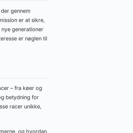
, der gennem
ission er at sikre,
f nye generationer
eresse er nøglen til
cer – fra køer og
 og betydning for
sse racer unikke,
temerne, og hvordan