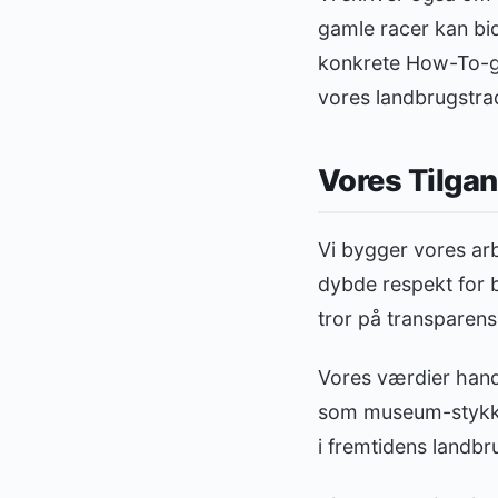
gamle racer kan bid
konkrete How-To-gui
vores landbrugstrad
Vores Tilgan
Vi bygger vores ar
dybde respekt for b
tror på transparens 
Vores værdier hand
som museum-stykker
i fremtidens landbru