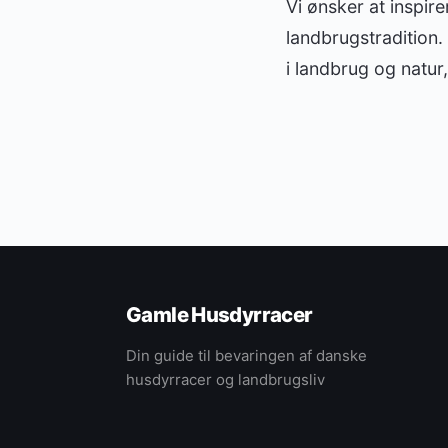
Vi ønsker at inspi
landbrugstradition.
i landbrug og natur, 
Gamle Husdyrracer
Din guide til bevaringen af danske
husdyrracer og landbrugsliv