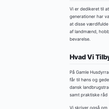
Vi er dedikeret ti
generationer har væ
at disse værdifulde
af landmænd, hobbya
bevarelse.
Hvad Vi Tilb
På Gamle Husdyrrac
får til høns og gede
dansk landbrugstrad
samt praktiske råd ti
Vi skriver også om