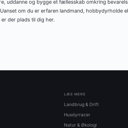
rere, uddanne og bygge et fællesskab omkring bevarel
 Uanset om du er erfaren landmand, hobbydyrholde ell
er der plads til dig her.
LÆS MERE
Landbrug & Drift
Husdyrracer
Natur & Økologi